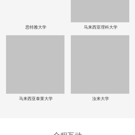
全程互动
Whole process interaction
我们整合海外优质资源，全程互动，联合名师打造了包括英语学习、
经历拓展、性格塑造、名校申请等方面的履历拓展计划，配合采取全
球化的英语培训营，学校访问，参与世界知名公益机构等营地和研讨
会
力求提供全方位的成长计划，使得更多期望得到高端服务的优秀学生
得到更高的学校录取层级，拓展国际事业，获得精英教育。
合作院校
教育团队
服务学生
专业咨询
一对多