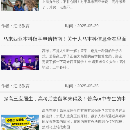
上民办学校，不甘心啊！对于马来西亚来说，高考考差
了，其实一点也不...
作者：汇书教育
时间：2025-05-29
马来西亚本科留学申请指南！关于大马本科信息全在里面
了！
高考，不是人生唯一解；留学，也是一种新的升学方
式。若是高三学子正在为高昂的留学预算发愁，那么一
定要了解一下马来西亚留学！ 申请要求公立大学：高中
毕业；三年各科...
作者：汇书教育
时间：2025-05-25
@高三应届生，高考后去留学来得及！普高or中专生的申
请攻略！
高考在即！高三应届生们有没有紧张呢？其实高考过后
的选择，才是人生真正的开始。很多人都有遇过高考期
间发挥失常的情况，在国内没有办法选到心仪的院校，
然后马上转战出国...