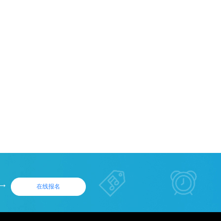
→
在
线报
名