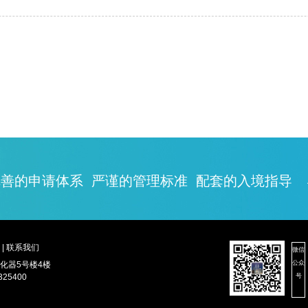
善的申请体系 严谨的管理标准 配套的入境指导
|
联系我们
微信
公众
化器5号楼4楼
25400
号