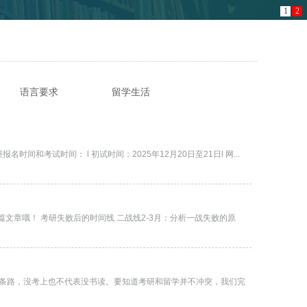
1
2
语言要求
留学生活
留学答疑
马来西亚一点通
2026考研倒计时，建议用马来西亚留学作为保底！近期，教育部印发《2026年全国硕士研究生招生工作管理规定》，明确了今年考研报名时间和考试时间： l 初试时间：2025年12月20日至21日l 网...
析一战失败的原
这一条路，没考上也不代表没书读。要知道考研和留学并不冲突，我们完