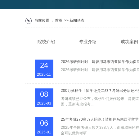
当前位置 ：
首页
>> 新闻动态
院校介绍
专业介绍
成功案例
世界排名
马来西亚留学含金量
2026考研倒计时，建议用马来西亚留学作为保
24
高考生专栏
考研党专栏
专升
2025-11
200万落榜生！留学还是二战？考研出分后还
08
考研成绩已经公布，落榜生们振作起来！是要留学还是二战？如果
2025-03
因，重新考虑报考...
25年考研270多万人陪跑！请抓住马来西亚留
06
2025年全国考研人数为388万人，‌而录取
2025-01
全可以做到考研...