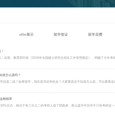
offer展示
留学签证
留学花费
马来西亚留学优势
回国认证
升学就业
底！
本
申博专栏
疫情最新消息
不知道怎么选吗？
留学，现在是否还有机会？大家要是还不知道怎么选，可以看看这篇文章哦！ 考研失败后的时间线 二战线2-3月：分
学这根稻草
率约在30%左右，相当于有三分之二的考研人成了陪跑者，那么提升学历并不只有考研