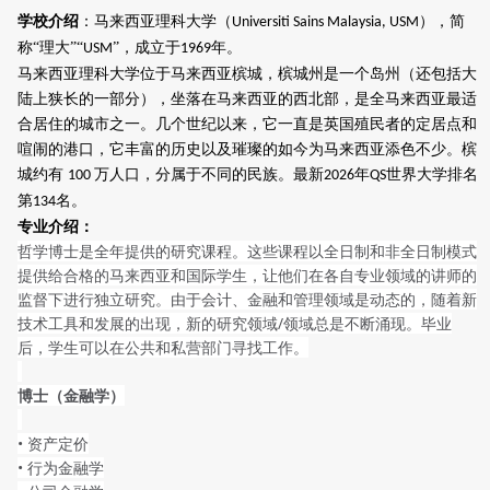
学校介绍
：马来西亚理科大学（
），简
Universiti Sains Malaysia, USM
称“理大”“
”，成立于
年。
USM
1969
马来西亚理科大学位于马来西亚槟城，槟城州是一个岛州（还包括大
陆上狭长的一部分），坐落在马来西亚的西北部，是全马来西亚最适
合居住的城市之一。几个世纪以来，它一直是英国殖民者的定居点和
喧闹的港口，它丰富的历史以及璀璨的如今为马来西亚添色不少。槟
城约有
万人口，分属于不同的民族。最新
年
世界大学排名
100
202
6
QS
第
名。
13
4
专业介绍：
哲学博士是全年提供的研究课程。这些课程以全日制和非全日制模式
提供给合格的马来西亚和国际学生，让他们在各自专业领域的讲师的
监督下进行独立研究。由于会计、金融和管理领域是动态的，随着新
技术工具和发展的出现，新的研究领域/领域总是不断涌现。毕业
后，学生可以在公共和私营部门寻找工作。
博士（金融学）
• 资产定价
• 行为金融学