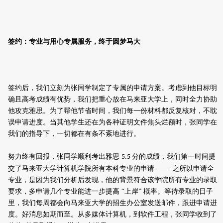
签约
：专业与
用心专属服务
，
终于圆梦马大
签约后，我们立刻为张同学制定了专属的申请方案。考虑到他目标明
确且高考成绩有优势，我们把重心放在马来亚大学上，同时全力协助
他攻克雅思。为了帮他节省时间，
我
们
每一份材料都反复核对
，
不耽
误申请进度。当其他学生还在为各种证明文件焦头烂额时，张同学在
我们的指导下，一切都在有条不紊地进行。
努力终有回报
，
张同学顺利考出雅思
分的成绩，我们第一时间提
5.5
交了马来亚大学计算机学院所有本科专业的申请 —— 之所以申请全
专业，是因为我们分析后发现，他的背景符合该学院所有专业的录取
要求，多申请几个专业能进一步提高 “上岸” 概率。等待录取的日子
里，我们每周都会向马来亚大学的招生办公室发送邮件，跟进申请进
度。好消息如期而至。从
多媒体
计算机，到
软件工程
，
张同学收到了