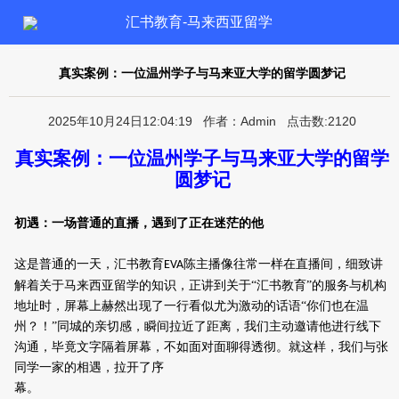
汇书教育-马来西亚留学
真实案例：一位温州学子与马来亚大学的留学圆梦记
2025年10月24日12:04:19 作者：Admin 点击数:2120
真实案例：一位温州学子与马来亚大学的留学
圆梦记
初遇：一场
普通的直播，遇到了正在迷茫的他
这是普通的一天，汇书教育
陈主播
像往常一样
在
直播间
，
细致讲
EVA
解
着关于
马来西亚留学的
知识
，
正讲到关于“汇书教育”的服务与机构
地址时，屏幕上赫然出现了一行看似尤为激动的话语“你们也在温
州？！”同城的亲切感，瞬间
拉近
了
距离，我们主动邀请他
进行
线下
沟通，毕竟文字隔着屏幕，不如面对面聊得透彻。
就这样，我们与张
同学一家的相遇，拉开了序
幕。