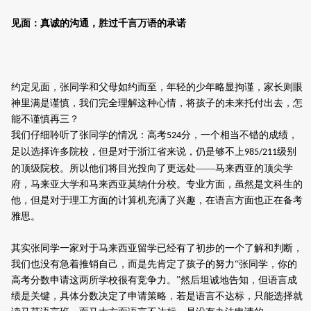
见面：
真诚的沟通，胜过千言万语的承诺
约定见面
，
张同学和父母
如约而至，年轻的
少年略显拘谨，家长则眼
神里满是谨慎
，
我们完全理解这种心情
，
将孩子的未来托付出去，怎
能不谨慎再三？
我们仔细聆听了张同学的情况：高考
分，一个相当不错的成绩，
524
足以选择许多院校，
但是对于浙江省来说，仍是够不上
级别
985/211
的顶级院校。所以他们
将目光投向了更远处——马来西亚的顶尖学
府，马来亚大学和
马来西亚
莫纳什
分校
。
专业方面，虽然是文科生的
他，但是对于理工方面的
计算机充满
了
兴趣，
在语言方面也正在备考
雅思
。
其实张同学一家对于马来西亚留学已经有了初步的一个了解和判断，
我们也没有急着
推销
自己，而是先肯定了孩子的努力“张
同学，你的
高考分数申请这两所学校很有竞争力。
”然后
坦诚地告知，但语言成
绩
是
关键
，
具体分数决定了申请策略，若是语言不达标，只能选择就