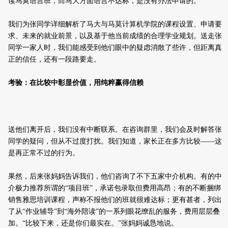
读马莫语言班，而马大方面语言不达标，是没有办法申请的
。
我
们
为张同学详细解析了马
大与马莫
计算机学院的课程设置、申请要
求、未来的就业前景，以及基于他当前成绩的合理学业规划。送走张
同学一家人时，我们能感受到他们眼中的疑虑消散了些许，但距离真
正的信任，还有一段路要走。
考验：在比较中彰显价值，用纯粹赢得信赖
送他们离开后，我们没有中断联系。
在咨询群里，
我
们会
及时解答张
同学的疑问，但从不过度打扰。我们知道，家长正在多方比较——这
是再正常不过的行为。
果然，后来张
妈妈
告诉我们，他们咨询了不下五家中介机构。有的
中
介
极力推荐所谓的“项目班”，承诺包录取但费用高昂；有的不断捆绑
销售雅思培训课程，声称不报他们的班就很难达标；更有甚者，列出
了从“作业辅导”到“海外陪读”的一系列眼花缭乱的服务，费用层层叠
加。“比较下来，还是你们最实在。”张
妈妈
诚恳地说。