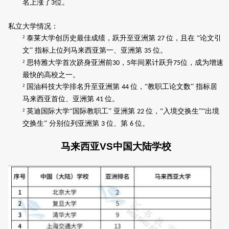
名上涨了
位。
3
私立大学情况：
²
泰莱大学创历史最佳成绩，跃升至亚洲第
位，且在 “论文引
27
文” 指标上位列马来西亚第一、亚洲第
位。
35
²
思特雅大学首次跻身亚洲前
，
年间累计跃升
位，成为增速
30
5
75
最快的高校之一。
²
国油科技大学排名升至亚洲第
位，“教职工论文数” 指标居
44
马来西亚首位、亚洲第
位。
41
²
英迪国际大学“国际教职工” 亚洲第
位，“入境交换生”“出境
22
交换生” 分别位列亚洲第
位、第
位。
3
6
马来西亚
VS
中国大陆学校