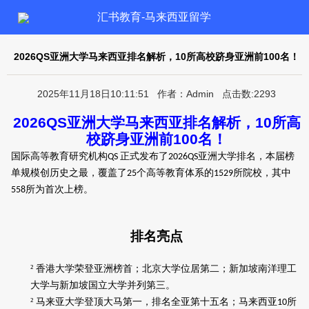
汇书教育-马来西亚留学
2026QS亚洲大学马来西亚排名解析，10所高校跻身亚洲前100名！
2025年11月18日10:11:51 作者：Admin 点击数:2293
2026QS
亚洲大学马来西亚排名解析，
10
所高
校跻身亚洲前
100
名！
国际高等教育研究机构
正式发布了
亚洲大学排名
，本届榜
QS
2026QS
单规模创历史之最，覆盖了
个高等教育体系的
所院校，其中
25
1529
所为首次上榜。
558
排名亮点
²
香港大学荣登亚洲榜首
；
北京大学位居第二
；
新加坡南洋理工
大学与新加坡国立大学并列第三。
²
马来亚大学登顶大马第一，排名全亚第十五名；马来西亚
所
1
0