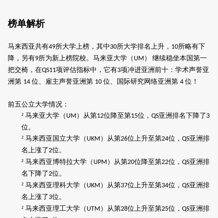
榜单解析
马来西亚共有
所大学上榜，其中
所大学排名上升，
所略有下
49
30
10
降，另有
所为新上榜院校。马来亚大学（
）
继续稳坐本国第一
9
UM
把交椅，在
项评估指标中，它有
项冲进亚洲前十：学术声誉亚
QS11
3
洲第
位、雇主声誉亚洲第
位、国际研究网络亚洲第
位！
14
10
4
前五公立大学情况：
²
马来亚大学（
）从第
位降至第
位，
亚洲排名下降了
UM
12
15
QS
3
位。
²
马来西亚国立大学（
）从第
位上升至第
位，
亚洲排
UKM
26
24
QS
名上涨了
位。
2
²
马来西亚博特拉大学（
）从第
位降至第
位，
亚洲排
UPM
20
22
QS
名下降了
位。
2
²
马来西亚理科大学（
）从第
位上升至第
位，
亚洲排
UKM
37
34
QS
名上涨了
位。
3
²
马来西亚理工大学（
）从第
位上升至第
位，
亚洲排
UTM
28
25
QS