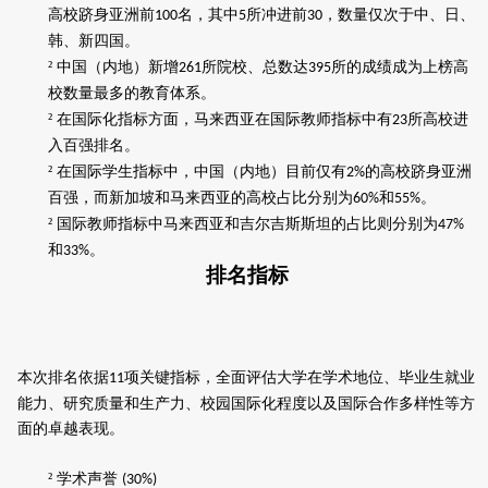
高校跻身亚洲前
名，其中
所冲进前
，数量仅次于中、日、
100
5
30
韩、新四国
。
²
中国（内地）新增
所院校、总数达
所的成绩成为上榜高
261
395
校数量最多的教育体系。
²
在国际化指标方面，马来西亚在国际教师指标中有
所高校进
23
入百强排名。
²
在国际学生指标中，中国（内地）目前仅有
的高校跻身亚洲
2%
百强，而新加坡和马来西亚的高校占比分别为
和
。
60%
55%
²
国际教师指标中马来西亚和吉尔吉斯斯坦的占比则分别为
47%
和
。
33%
排名指标
本次排名依据
项关键指标，全面评估大学在学术地位、毕业生就业
11
能力、研究质量和生产力、校园国际化程度以及国际合作多样性等方
面的卓越表现。
²
学术声誉
(30%)