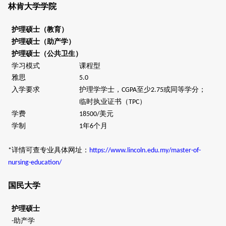
林肯大学学院
护理硕士（教育）
护理硕士（助产学）
护理硕士（公共卫生）
学习模式
课程型
雅思
5.0
入学要求
护理学学士，
至少
或同等学分；
CGPA
2.75
临时执业证书（
）
TPC
学费
美元
18500/
学制
年
个月
1
6
详情可查专业具体网址：
*
https://www.lincoln.edu.my/master-of-
nursing-education/
国民大学
护理硕士
助产学
-