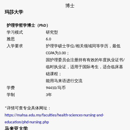
博士
玛莎大学
护理学哲学博士（
）
PhD
学习模式
研究型
雅思
6.0
入学要求
护理学硕士学位
相关领域同等学历，最低
/
为
；
CGPA
3.00
国护理委员会注册持有有效的年度执业证书
/
临时执业证，适用于国际考生，适合临床基
础课程
；
能用马来语进行交流
学费
马币
94410/
学制
年
3
详情可查专业具体网址：
*
https://mahsa.edu.my/faculties/health-sciences-nursing-and-
education/phd-nursing.php
马来亚大学