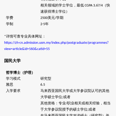
相关领域的学士学位，最低
（快
CGPA 3.67/4
速获得博士学位）
学费
美元
学期
2500
/
学制
年
2-5
详情可查专业具体网址：
*
https://zh-cn.admission.usm.my/index.php/postgraduate/programmes?
view=article&id=560&catid=55
国民大学
哲学博士（护理）
学习模式
研究型
雅思
6.5
入学要求
马来西亚国民大学或大学参议院认可的其他
大学硕士学位
或者
;
其他资格：专业
职业相关或相关经验，相当
/
于大学参议院授予的硕士学位
或者
;
在马来西亚国民大学攻读硕士（研究型）并