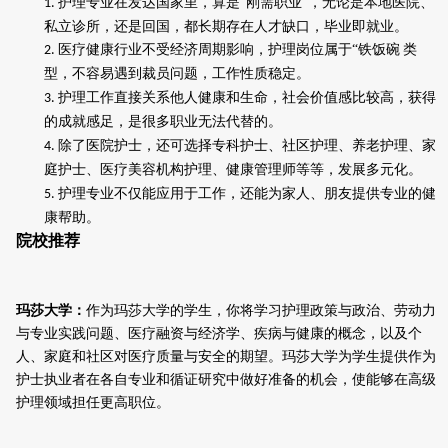
护理专业在发达国家里，算是“刚需职业”，无论是本地医院、
1.
私立诊所，还是回国，都长期存在人才缺口，毕业即就业。
医疗健康行业不受经济周期影响，护理岗位属于
“
铁饭碗
类
2.
型，
不容易遇到裁员问题，工作性质稳定
。
护理工作直接关系他人健康和生命，
社会价值感
比较高，获得
3.
的
成就感足
，是很多职业无法代替的。
除了医院护士，还可
选择
专科护士
、
社区护理、养老护理、家
4.
庭护士
、
医疗美容机构护理、健康管理师
等等，发展多元化。
护理专业
不仅能应用于工作，还能为家人、朋友提供专业
的健
5.
康帮助
。
院校推荐
玛莎大学：
作为玛莎大学的学生，你将学习护理政策与政治、劳动力
与专业实践问题、医疗融资与经济学、疾病与健康的概念，以及个
人、家庭和社区对医疗质量与安全的期望。玛莎大学为学生提供作为
护士执业者在各自专业和循证研究中做好准备的机会，使能够在高级
护理领域担任更高职位。