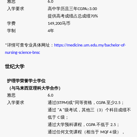
雅思
6.0
入学要求
高中学历且三年
≥
CGPA
3.00
提供高考成绩占总成绩
70%
学费
马币
149,200
学制
年
4
详情可查专业具体网址：
*
https://medicine.um.edu.my/bachelor-of-
nursing-science-bnsc
世纪大学
护理学荣誉学士学位
（与马来西亚理科大学合作）
雅思
6.0
入学要求
通过
或
同等资格，
至少
；
(STPM)
*
CGPA
2.5
通过
级考试，其他三（
）个科目成绩不
"A "
3
低于
级；
C
通过大学预科课程，
不低于
；
CGPA
2.5
通过任何文凭课程（相当于
级），
MQF 4