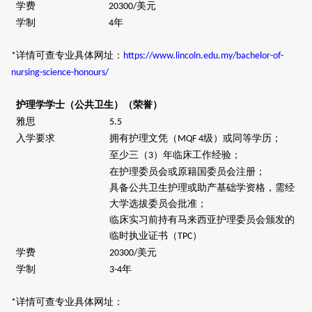
学费
美元
20300/
学制
年
4
详情可查专业具体网址：
*
https://www.lincoln.edu.my/bachelor-of-
nursing-science-honours/
护理学学士（公共卫生）（荣誉）
雅思
5.5
入学要求
拥有护理文凭（
级）或同等学历；
MQF 4
至少三（
）年临床工作经验；
3
在护理委员会或原籍国委员会注册；
具备公共卫生护理或助产基础学资格，需经
大学选拔委员会批准；
临床实习前持有马来西亚护理委员会颁发的
临时执业证书（
）
TPC
学费
美元
20300/
学制
年
3-4
详情可查专业具体网址：
*