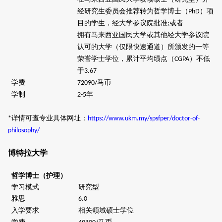
经研究生委员会推荐转为哲学博士（
）项
PhD
目的学生，经大学参议院批准
或者
;
拥有马来西亚国民大学或其他经大学参议院
认可的大学（仅限快速通道）所颁发的一等
荣誉学士学位，累计平均绩点（
）不低
CGPA
于
3.67
学费
马币
72090/
学制
年
2-5
详情可查专业具体网址：
*
https://www.ukm.my/spsfper/doctor-of-
philosophy/
博特拉大学
哲学博士（护理）
学习模式
研究型
雅思
6.0
入学要求
相关领域硕士学位