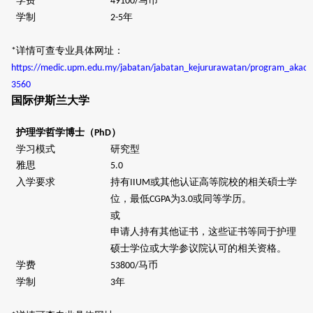
学费
马币
49100/
学制
年
2-5
详情可查专业具体网址：
*
https://medic.upm.edu.my/jabatan/jabatan_kejururawatan/program_akade
3560
国际伊斯兰大学
护理学哲学博士（
）
PhD
学习模式
研究型
雅思
5.0
入学要求
持有
或其他认证高等院校的相关碩士学
IIUM
位，最低
为
或同等学历。
CGPA
3.0
或
申请人持有其他证书，这些证书等同于护理
硕士学位或大学参议院认可的相关资格。
学费
马币
53800/
学制
年
3