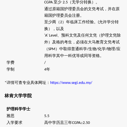
至少
（无学分转换）。
CGPA
2.5
通过原籍国护理委员会的文凭考试，并在原
籍国护理委员会注册。
至少两（
）年临床工作经验。
允许学分转
2
(
换），以及
、预科文凭及任何文凭（护理文凭除
'A' Level
外）及格的考生，必须在大马教育文凭考试
（
）中取得普通科学
生物
化学
物理
应
SPM
/
/
/
/
用科学其中一科优等或同等资格。
学费
/
学制
年
4
详情可查专业具体网址：
*
https://www.segi.edu.my/
林肯大学学院
护理科学学士
雅思
5.5
入学要求
高中学历且三年
≥
CGPA
2.50