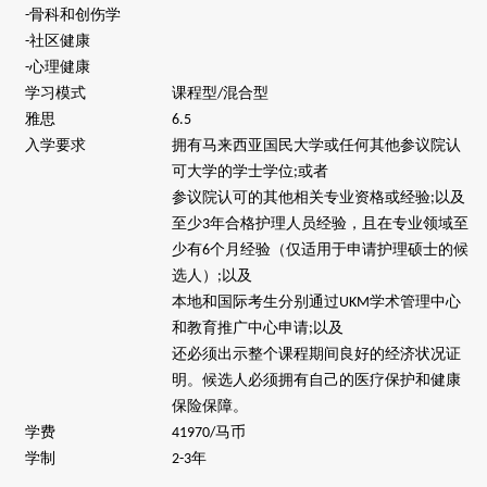
骨科和创伤学
-
社区健康
-
心理健康
-
学习模式
课程型
混合型
/
雅思
6.5
入学要求
拥有马来西亚国民大学或任何其他参议院认
可大学的学士学位
或者
;
参议院认可的其他相关专业资格或经验
以及
;
至少
年合格护理人员经验，且在专业领域至
3
少有
个月经验（仅适用于申请护理硕士的候
6
选人）
以及
;
本地和国际考生分别通过
学术管理中心
UKM
和教育推广中心申请
以及
;
还必须出示整个课程期间良好的经济状况证
明。候选人必须拥有自己的医疗保护和健康
保险保障。
学费
马币
41970/
学制
年
2-3