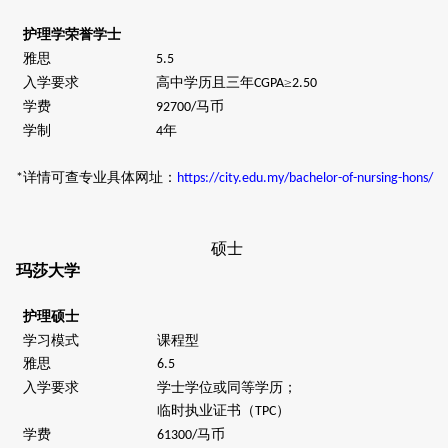
护理学荣誉学士
雅思
5.5
入学要求
高中学历且三年
≥
CGPA
2.50
学费
马币
92700/
学制
年
4
详情可查专业具体网址：
*
https://city.edu.my/bachelor-of-nursing-hons/
硕士
玛莎大学
护理硕士
学习模式
课程型
雅思
6.5
入学要求
学士学位或同等学历；
临时执业证书（
）
TPC
学费
马币
61300/