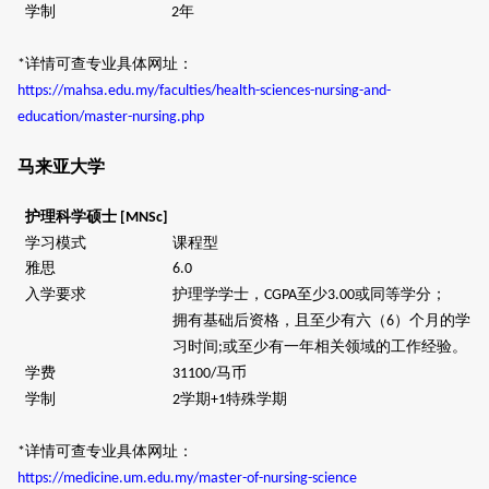
学制
年
2
详情可查专业具体网址：
*
https://mahsa.edu.my/faculties/health-sciences-nursing-and-
education/master-nursing.php
马来亚大学
护理科学硕士
[MNSc]
学习模式
课程型
雅思
6.0
入学要求
护理学学士，
至少
或同等学分
；
CGPA
3.00
拥有基础后资格，且至少有六（
）个月的学
6
习时间
或至少有一年相关领域的工作经验。
;
学费
马币
31100/
学制
学期
特殊学期
2
+1
详情可查专业具体网址：
*
https://medicine.um.edu.my/master-of-nursing-science