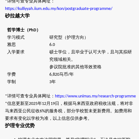
详情可查专业具体网址：
*
https://kulliyyah.iium.edu.my/kon/postgraduate-programme/
砂拉越大学
哲学博士（
）
PhD
学习模式
研究型（护理方向）
雅思
6.0
入学要求
硕士学位，且毕业于认可大学，且与其拟研
究领域相关。
参议院批准的其他等效资格
学费
马币
年
6,820
/
学制
年
3
详情可查专业具体网址：
*
https://www.unimas.my/research-programme
信息更新至
年
月
日
，根据马来西亚政府税收法规，将对非
*
202
5
12
19
马来西亚公民征收
的服务税
，部分学校暂未更新费用
。如
费用和
6%
要求有
变化以
学校
为准，以上信息仅供参考。
护理专业优势