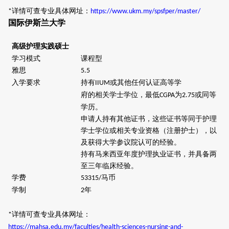
详情可查专业具体网址：
*
https://www.ukm.my/spsfper/master/
国际伊斯兰大学
高级护理实践硕士
学习模式
课程型
雅思
5.5
入学要求
持有
或其他任何认证高等学
IIUM
府的相关学士学位，最低
为
或同等
CGPA
2.75
学历。
申请人持有其他证书，这些证书等同于护理
学士学位或相关专业资格（注册护士），以
及获得大学参议院认可的经验。
持有马来西亚年度护理执业证书，并具备两
至三年临床经验。
学费
马币
53315/
学制
年
2
详情可查专业具体网址：
*
https://mahsa.edu.my/faculties/health-sciences-nursing-and-