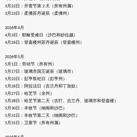
月
日：开斋节第
天（所有州属）
3
22
2
月
日：柔佛苏丹诞辰（柔佛州）
3
23
年
月
2026
4
月
日：耶稣受难日（沙巴和砂拉越）
4
3
月
日：登嘉楼州苏丹诞辰（登嘉楼州）
4
26
年
月
2026
5
月
日：劳动节（所有州）
5
1
月
日：玻璃市国王诞辰（玻璃市）
5
17
月
日：彭亨祭祀日（彭亨州）
5
22
月
日：阿拉法日（吉兰丹和丁加奴）
5
26
月
日：哈芝节（全州）
5
27
月
日：哈芝节第二天（吉打、吉兰丹、玻璃市和登嘉楼）
5
28
月
日：丰收节（纳闽和沙巴）
5
30
月
日：丰收节第二天（纳闽和沙巴）
5
31
月
日：卫塞节（所有州属）
5
31