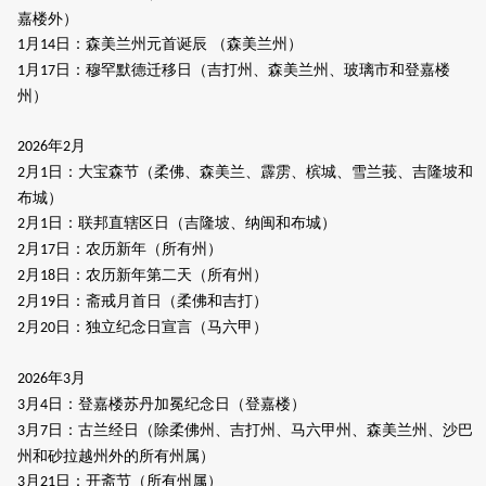
嘉楼外）
月
日：森美兰州元首诞辰 （森美兰州）
1
14
月
日：穆罕默德迁移日（吉打州、森美兰州、玻璃市和登嘉楼
1
17
州）
年
月
2026
2
月
日：大宝森节（柔佛、森美兰、霹雳、槟城、雪兰莪、吉隆坡和
2
1
布城）
月
日：联邦直辖区日（吉隆坡、纳闽和布城）
2
1
月
日：农历新年（所有州）
2
17
月
日：农历新年第二天（所有州）
2
18
月
日：斋戒月首日（柔佛和吉打）
2
19
月
日：独立纪念日宣言（马六甲）
2
20
年
月
2026
3
月
日：登嘉楼苏丹加冕纪念日（登嘉楼）
3
4
月
日：古兰经日（除柔佛州、吉打州、马六甲州、森美兰州、沙巴
3
7
州和砂拉越州外的所有州属）
月
日：开斋节（所有州属）
3
21