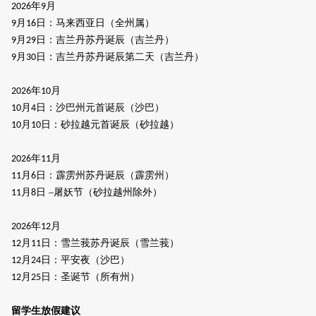
年
月
2026
9
月
日
：
马来西亚日（全州属）
9
16
月
日
：
吉兰丹苏丹诞辰（吉兰丹）
9
29
月
日
：
吉兰丹苏丹诞辰第二天（吉兰丹）
9
30
年
月
2026
10
月
日
：
沙巴州元首诞辰（沙巴）
10
4
月
日
：
砂拉越元首诞辰（砂拉越）
10
10
年
月
2026
11
月
日：霹雳州苏丹诞辰（霹雳州）
11
6
月
日 –屠妖节（砂拉越州除外）
11
8
年
月
2026
12
月
日：雪兰莪苏丹诞辰（雪兰莪）
12
11
月
日：平安夜（沙巴）
12
24
月
日：圣诞节（所有州）
12
25
留学生放假建议