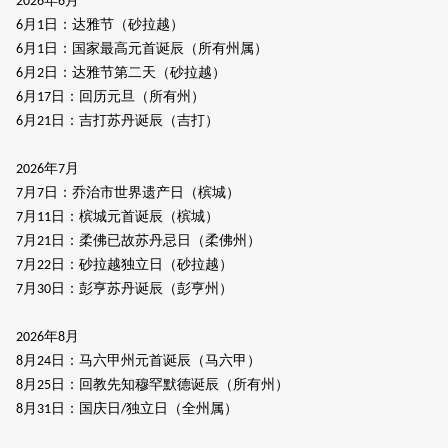
年
月
2026
6
月
日：达雅节（砂拉越）
6
1
月
日：国家最高元首诞辰（所有州属）
6
1
月
日：达雅节第二天（砂拉越）
6
2
月
日：回历元旦（所有州）
6
17
月
日：吉打苏丹诞辰（吉打）
6
21
年
月
2026
7
月
日
：
乔治市世界遗产日（槟城）
7
7
月
日
：
槟城元首诞辰（槟城）
7
11
月
日
：
柔佛已故苏丹忌日（柔佛州）
7
21
月
日
：砂拉越
独立日（
砂拉越
）
7
22
月
日
：
彭亨苏丹诞辰（彭亨州）
7
30
年
月
2026
8
月
日
：
马六甲州元首诞辰（马六甲）
8
24
月
日
：
回教先知穆罕默德诞辰（所有州）
8
25
月
日
：
国庆日
独立日（全州属）
8
31
/