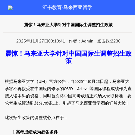
汇书教育-马来西亚留学
震惊！马来亚大学针对中国国际生调整招生政策
2025年11月27日09:19:41 作者：Admin 点击数:2236
震惊！马来亚大学针对中国国际生调整招生政
策
根据
马来亚大学（
）
官方公告，自
年
月
日起，马来亚大
UM
2025
10
23
学将不再接受在中国境内修读的
、
等国际课程成绩作为直
OSSD
A-Level
接入读本科的资格，同时首次将中国高考成绩正式纳入录取标准，要
求考生成绩达到总分
以上。
引起了马来西亚留学圈的轩然大波！
70%
此次
招生政策
的
调整核心点在于：
l
高考成绩成为必备条件