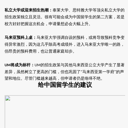
私立大学或迎来招生热潮
：
泰莱大学、思特雅大学等顶尖私立大学
的
招生政策独立且灵活。
很有可能会成为中国留学生的第二
方案，
若是
校方好好把握这次机会，
申请量
想必
会大幅上升。
马来亚
预科
上桌
：
马来亚大学强调自设的
预科
，或将导致
预科竞争变
得异常激烈，
因为这
几乎
除高考成绩外，
进入马来亚大学
唯一的路，
但昂贵的预科费用，也让普通家庭却步
。
将成为标杆：
的招生政策与其他马来西亚公立大学产生了显著
UM
UM
差异，虽然树立了更高的门槛，但也巩固了“马来西亚第一学府”的声
望和地位。尽管门槛越来越高，但申请者仍是络绎不绝。
给中国留学生的建议