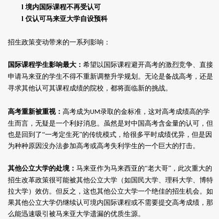
l
境内国际课程不再受认可
l
仅认可
马来亚大学自设预科
招生政策变动带来的一系列影响：
国际课程
学生影响最大：
希望以国际课程
避开高考
的
激烈竞争、直接
申请
马来亚的
学生不得不重新调整升学规划。无论是备战高考，还是
寻求其他认可其课程成绩的院校，都
将
面临
新的挑战
。
高考重新被重视：
高考成为
录取的金标准，这对高考成绩高的学
UM
生而言，无疑是一个利好消息。虽然是对中国高考含金量的认可，但
也是回到了“一考定生死”的传统模式，给很多平时成绩优异，但是因
为种种原因没办法参加高考或高考失利学生的一个巨大的打击。
其他公立大学的处境
：
马来亚作为马来西亚的“老大哥”，此次重大的
招生改革政策很可能被其他公立大学（如国民大学、理科大学、博特
拉大学）效仿。但反之，这也其他公立大学一个绝佳的招生机会。如
果其他公立大学仍继续认可境内国际课程或不需要提交高考成绩，那
么能迅速吸引被马来亚大学遗漏的优质生源。