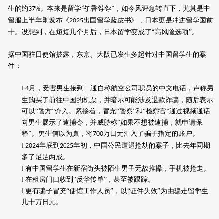
生的约
。本来是留学的“香饽饽”，如今风评急转直下，尤其是中
37%
留服上半年刚发布《
出国留学蓝皮书》，日本更是冲进留学国前
2025
十。没想到，在短短几个月后，日本留学变成了“高风险选项”。
据中国驻日使馆披露，东京、大阪已发生多起针对中国留学生的案
件：
l
月，受害男生接到一通自称航空公司职员的中文电话，声称男
4
生购买了前往中国的机票，并暗示可能涉及退款诈骗，随后表示
可以“警方”介入。紧接着，冒充“警察”和“检察官”通过视频通话
向男生展示了逮捕令，并威胁称“如果不想被逮捕，就申请保
释”。男生信以为真，将
万日元汇入了骗子指定的账户。
700
l
年底到
年初，中国公民遭遇抢劫的案子，比去年同期
2024
2025
多了足足两成。
l
有中国留学生在新宿街头被陌生男子无故推搡，手机被抢走。
l
在租房门口收到“反华传单”，甚至被跟踪。
l
更有骗子冒充“使馆工作人员”，以“证件失效”为由骗走留学生
几十万日元。