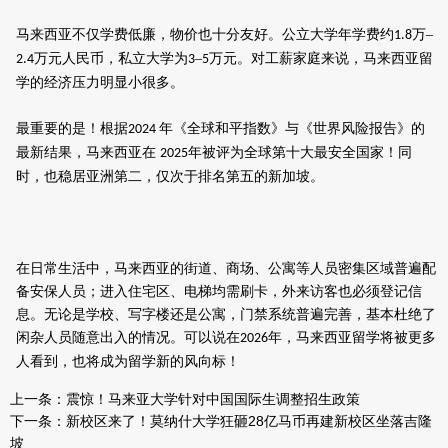
马来西亚不仅学费低廉，物价也十分友好。公立大学年学费约
万–
1.8
万元人民币，私立大学为
–
万元。对工薪家庭来说，马来西亚留
2.4
3
5
学的经济压力明显小很多。
最重要的是！根据
年《全球和平指数》与《世界风险报告》的
2024
最新结果，马来西亚在
年被评为全球第十大最安全国家！同
2025
时，也稳居亚洲第二，仅次于排名第五的新加坡。
在日常生活中，马来西亚的街道、商场、公寓等人员密集区域普遍配
备安保人员；进入住宅区、电梯均需刷卡，外来访客也必须登记信
息。无论是学校、写字楼还是公寓，门禁系统普遍完善，基本杜绝了
闲杂人员随意出入的情况。可以说在
年，马来西亚留学将被更多
2026
人看到，也将成为留学新的风向标！
上一条：
震惊！马来亚大学针对中国国际生调整招生政策
下一条：
新校区来了！莫纳什大学狂砸28亿马币再建新校区坐落吉隆
坡