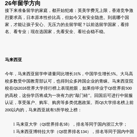
26
年留学方向
接下来准备留学的家庭，都开始犯难：英美学费无上限，香港竞争激
烈要求高，日本原本性价比高，但如今又有安全隐患。到底哪个国
家，才能让孩子安心、无压力的去留学呢？以前选留学国家，看排
名、看专业；现在选国家，先看安全、看社会稳不稳。
马来西亚
今年，马来西亚留学申请量同比增长
，中国学生增长
。大马高
31%
5%
校多数受中国教育部认可，也得到众多跨国企业的青睐。马来西亚院
校在
世界大学排行榜上表现抢眼，如果你毕业于
世界前
QS2026
QS
500
的高校，这份学历将成为一块有力的“敲门砖”。回国后可进行中留服
认证，享受落户、购车、购房等多类优惠政策。而
大学排名榜上前
QS
以内的，马来西亚就有
所学校上榜：
200
5
l
马来亚大学（
世界排名
），排名等同于国内浙江大学；
QS
58
l
马来西亚博特拉大学（
世界排名
），排名等同于国内中国
QS
134