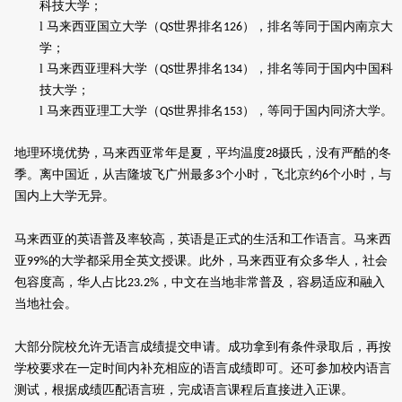
科技大学；
l
马来西亚国立大学（
世界排名
），排名等同于国内南京大
QS
126
学；
l
马来西亚理科大学（
世界排名
），排名等同于国内中国科
QS
134
技大学；
l
马来西亚理工大学（
世界排名
），等同于国内同济大学。
QS
153
地理环境
优势，
马来西亚常年是夏，平均温度
摄氏，没有严酷的冬
28
季。离中国近，从吉隆坡飞
广州
最多
个小时，飞北京约
个小时，与
3
6
国内上大学无异。
马来西亚的英语普及率较高，英语是正式的生活和工作语言。马来西
亚
的大学都采用全英文授课。此外，马来西亚有众多华人，社会
99%
包容度高，华人占比
，中文在当地非常普及，容易适应和融入
23.2%
当地社会。
大部分院校允许无语言成绩提交申请。成功拿到有条件录取后，再按
学校要求在一定时间内补充相应的语言成绩即可。还可参加校内语言
测试，根据成绩匹配语言班，完成语言课程后直接进入正课。